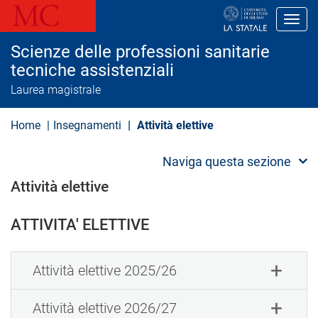
S
a
Toggl
l
t
Scienze delle professioni sanitarie
a
a
tecniche assistenziali
l
Laurea magistrale
c
o
n
Home
Insegnamenti
Attività elettive
t
e
n
Naviga questa sezione
u
t
Attività elettive
o
p
r
ATTIVITA' ELETTIVE
i
n
c
i
Attività elettive 2025/26
p
a
l
Attività elettive 2026/27
e