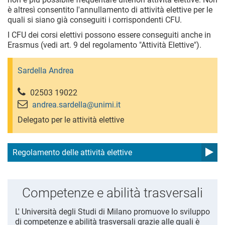
è altresì consentito l'annullamento di attività elettive per le
quali si siano già conseguiti i corrispondenti CFU.
I CFU dei corsi elettivi possono essere conseguiti anche in
Erasmus (vedi art. 9 del regolamento "Attività Elettive").
Sardella Andrea
02503 19022
andrea.sardella@unimi.it
Delegato per le attività elettive
Regolamento delle attività elettive
Competenze e abilità trasversali
L' Università degli Studi di Milano promuove lo sviluppo
di competenze e abilità trasversali grazie alle quali è