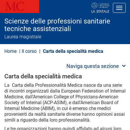
S
a
Toggl
l
t
Scienze delle professioni sanitarie
a
a
tecniche assistenziali
l
Laurea magistrale
c
o
n
Home
Il corso
Carta della specialità medica
t
e
n
Naviga questa sezione
u
t
Carta della specialità medica
o
p
La Carta della Professionalità Medica nasce da una serie
r
di incontri organizzati dalla European Federation of Internal
i
n
Medicine, dall’American College of Physicians-American
c
Society of Internal (ACP-ASIM), e dall’American Board of
i
Internal Medicine (ABIM), in cui è emerso che medici
p
provenienti da realtà sanitarie diverse hanno opinioni assai
a
simili a riguardo della loro professionalità.
l
e
Le tre organizzazioni hanno quindi affidato ad alcuni loro