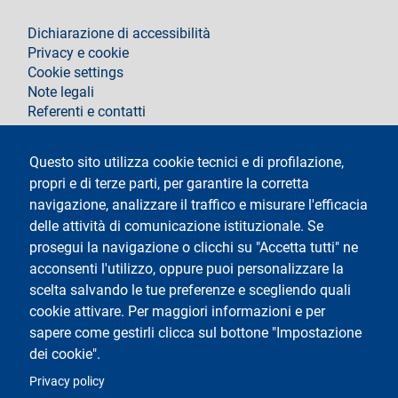
footer
Dichiarazione di accessibilità
Privacy e cookie
Cookie settings
Note legali
Referenti e contatti
Segui La Statale su
Questo sito utilizza cookie tecnici e di profilazione,
propri e di terze parti, per garantire la corretta
navigazione, analizzare il traffico e misurare l'efficacia
delle attività di comunicazione istituzionale. Se
prosegui la navigazione o clicchi su "Accetta tutti" ne
acconsenti l'utilizzo, oppure puoi personalizzare la
Testo
Università degli Studi di Milano
scelta salvando le tue preferenze e scegliendo quali
Via Festa del Perdono 7 - 20122 Milano
cookie attivare. Per maggiori informazioni e per
Tel.
+39 02 5032 5032
Posta elettronica certificata
sapere come gestirli clicca sul bottone "Impostazione
dei cookie".
Logo
Privacy policy