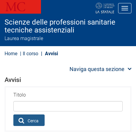
S
a
Toggl
l
t
Scienze delle professioni sanitarie
a
a
tecniche assistenziali
l
Laurea magistrale
c
o
n
Home
Il corso
Avvisi
t
e
n
Naviga questa sezione
u
t
Avvisi
o
p
r
Titolo
i
n
c
i
p
a
Cerca
l
e